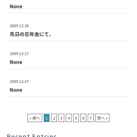
None
2009.12.30
先日の忘年会にて。
2009.12.27
None
2009.12.27
None
« 前へ
1
2
3
4
5
6
7
次へ »
Recent Entries