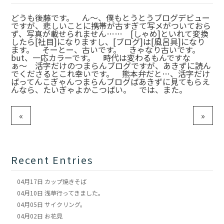
どうも後藤です。 ん〜、僕もとうとうブログデビュー
ですが、悲しいことに携帯が古すぎて写メがついておら
ず、写真が載せられません…… [しゃめ]といれて変換
したら[社目]になりますし、[ブログ]は[風呂具]になり
ます。 そーとー、古いです。 きゃなり古いです。
but、一応カラーです。 時代は変わるもんですな
ぁ〜 活字だけのつまらんブログですが、あきずに読ん
でくださるとこれ幸いです。 熊本弁だと…、活字だけ
ばってんこぎゃんつまらんブログばあきずに見てもらえ
んなら、たいぎゃよかこつばい。 では、また。
«
»
Recent Entries
04月17日
カップ焼きそば
04月10日
浅草行ってきました。
04月05日
サイクリング。
04月02日
お花見