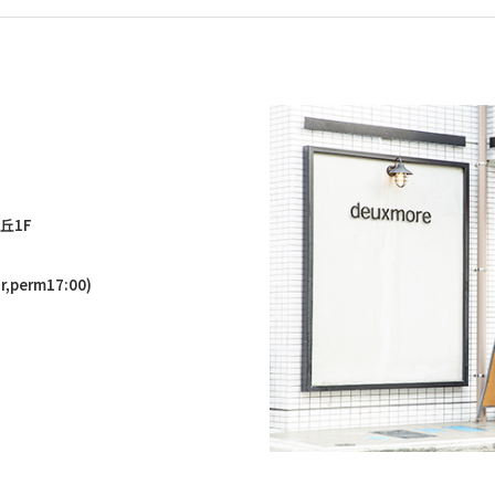
丘1F
,perm17:00)