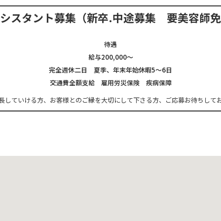
アシスタント募集
（新卒.中途募集 要美容師
待遇
給与200,000～
完全週休二日 夏季、年末年始休暇5～6日
交通費全額支給 雇用労災保険 疾病保障
長していける方、
お客様とのご縁を大切にして下さる方、
ご応募お待ちして