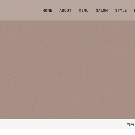
HOME
ABOUT
MENU
SALON
STYLE
自由