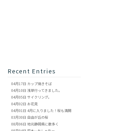
Recent Entries
04月17日
カップ焼きそば
04月10日
浅草行ってきました。
04月05日
サイクリング。
04月02日
お花見
04月01日
4月に入りました！桜も満開
03月30日
自由が丘の桜
08月06日
地元静岡県に数多く
08月04日
荒木…おしゃれー。