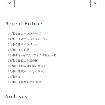
«
»
Recent Entries
04月17日
カップ焼きそば
04月10日
浅草行ってきました。
04月05日
サイクリング。
04月02日
お花見
04月01日
4月に入りました！桜も満開
03月30日
自由が丘の桜
08月06日
地元静岡県に数多く
08月04日
荒木…おしゃれー。
08月04日
08月03日
仙台駅にて 駅弁
Archives