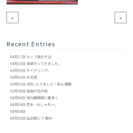
«
»
Recent Entries
04月17日
カップ焼きそば
04月10日
浅草行ってきました。
04月05日
サイクリング。
04月02日
お花見
04月01日
4月に入りました！桜も満開
03月30日
自由が丘の桜
08月06日
地元静岡県に数多く
08月04日
荒木…おしゃれー。
08月04日
08月03日
仙台駅にて 駅弁