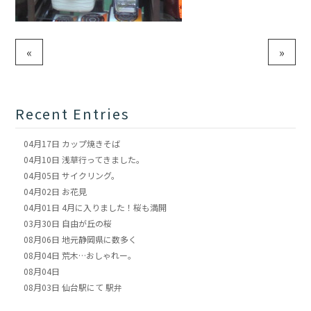
«
»
Recent Entries
04月17日
カップ焼きそば
04月10日
浅草行ってきました。
04月05日
サイクリング。
04月02日
お花見
04月01日
4月に入りました！桜も満開
03月30日
自由が丘の桜
08月06日
地元静岡県に数多く
08月04日
荒木…おしゃれー。
08月04日
08月03日
仙台駅にて 駅弁