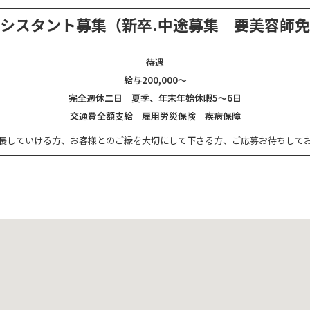
アシスタント募集
（新卒.中途募集 要美容師
待遇
給与200,000～
完全週休二日 夏季、年末年始休暇5～6日
交通費全額支給 雇用労災保険 疾病保障
長していける方、
お客様とのご縁を大切にして下さる方、
ご応募お待ちして