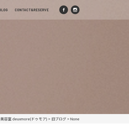
BLOG
CONTACT&RESERVE
容室 deuxmore(ドゥモア)
>
旧ブログ
>
None