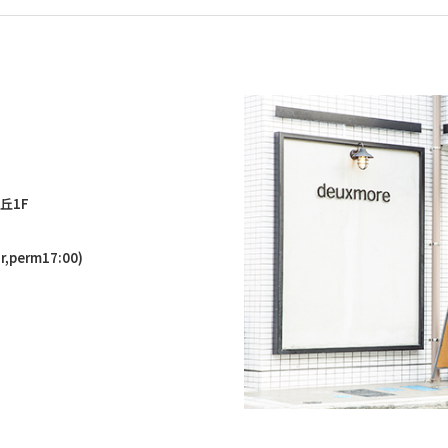
丘1F
,perm17:00)