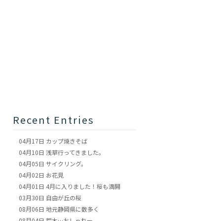
Recent Entries
04月17日
カップ焼きそば
04月10日
浅草行ってきました。
04月05日
サイクリング。
04月02日
お花見
04月01日
4月に入りました！桜も満開
03月30日
自由が丘の桜
08月06日
地元静岡県に数多く
08月04日
荒木…おしゃれー。