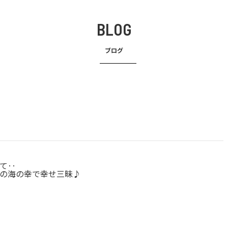
BLOG
ブログ
て‥
の海の幸で幸せ三昧♪