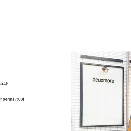
丘1F
,perm17:00)