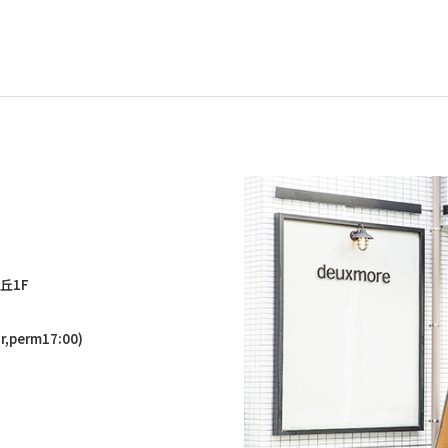
丘1F
,perm17:00)