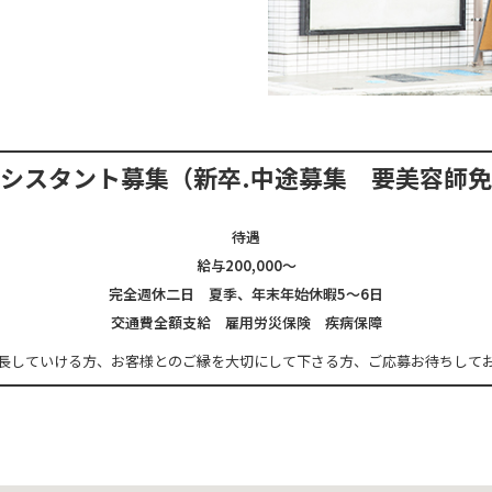
アシスタント募集
（新卒.中途募集 要美容師
待遇
給与200,000～
完全週休二日 夏季、年末年始休暇5～6日
交通費全額支給 雇用労災保険 疾病保障
長していける方、
お客様とのご縁を大切にして下さる方、
ご応募お待ちして