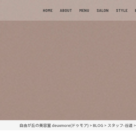
HOME
ABOUT
MENU
SALON
STYLE
自由が丘の美容室 deuxmore(ドゥモア)
>
BLOG
>
スタッフ-谷道