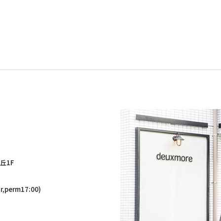
丘1F
,perm17:00)